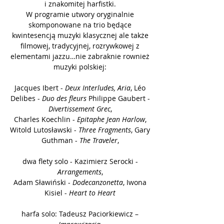
i znakomitej harfistki.
W programie utwory oryginalnie
skomponowane na trio będące
kwintesencją muzyki klasycznej ale także
filmowej, tradycyjnej, rozrywkowej z
elementami jazzu…nie zabraknie rownież
muzyki polskiej:
Jacques Ibert -
Deux Interludes, Aria
, Léo
Delibes -
Duo des fleurs
Philippe Gaubert -
Divertissement Grec
,
Charles Koechlin -
Epitaphe Jean Harlow
,
Witold Lutosławski -
Three Fragments
, Gary
Guthman -
The Traveler
,
dwa flety solo - Kazimierz Serocki -
Arrangements
,
Adam Sławiński -
Dodecanzonetta
, Iwona
Kisiel -
Heart to Heart
harfa solo: Tadeusz Paciorkiewicz –