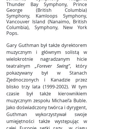
Thunder Bay Symphony, Prince
George (British Columbia)
Symphony, Kamloops Symphony,
Vancouver Island (Nanaimo, British
Columbia), Symphony, New York
Pops.
Gary Guthman był także dyrektorem
muzycznym i głównym solistą w
wielokrotnie nagradzanym hicie
teatralnym
„Forever Swing"
, który
pokazywany był w Stanach
Zjednoczonych i Kanadzie przez
blisko trzy lata
(1999-2002)
. W tym
czasie był także kierownikiem
muzycznym zespołu Michael’a Buble.
Jako doświadczony twórca i dyrygent,
Guthman wykorzystywał swoje
umięjętności także występując w
całej Europie setki razy w ciągu