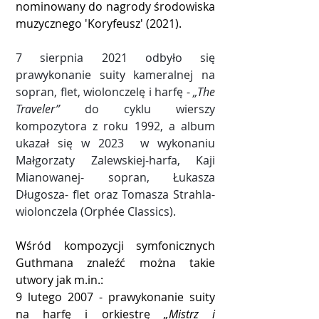
nominowany do nagrody środowiska
muzycznego 'Koryfeusz' (2021).
7 sierpnia 2021 odbyło się
prawykonanie suity kameralnej na
sopran, flet, wiolonczelę i harfę -
„The
Traveler”
do cyklu wierszy
kompozytora z roku 1992, a album
ukazał się w 2023 w wykonaniu
Małgorzaty Zalewskiej-harfa, Kaji
Mianowanej- sopran, Łukasza
Długosza- flet oraz Tomasza Strahla-
wiolonczela (Orphée Classics).
Wśród kompozycji symfonicznych
Guthmana znaleźć można takie
utwory jak m.in.:
9 lutego 2007 - prawykonanie suity
na harfę i orkiestrę
„Mistrz i