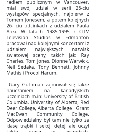
radiem publicznym w Vancouver,
miał swój udział w serii 26-ciu
występów specjalnych, najpierw z
Tomem Jonesem, a potem kolejnych
26- ciu odcinkach z udziałem Paula
Anki. W latach
1985-1995
z CITV
Television Studios w Edmonton
pracował nad kolejnymi koncertami z
udziałem największych nazwisk
światowej sceny, takich jak: Ray
Charles, Tom Jones, Dionne Warwick,
Neil Sedaka, Tony Bennett, Johnny
Mathis i Procol Harum.
Gary Guthman zajmował się także
nauczaniem na kanadyjskich
uczelniach m.in: University of British
Columbia, University of Alberta, Red
Deer College, Alberta College i Grant
MacEwan Community College.
Odpowiedzialny był tam nie tylko za
klasę trąbki i sekcji dętej, ale uczył
także pracy w zespołach,